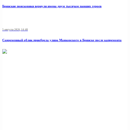
Брянские поисковики вернули имена двум тысячам павших героев
5 августа 2026, 14:48
Современный облик приобрела улица Маяковского в Брянске после капремонта