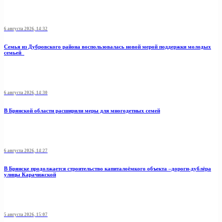
6 августа 2026, 14:32
Семья из Дубровского района воспользовалась новой мерой поддержки молодых
семьей
6 августа 2026, 14:30
В Брянской области расширили меры для многодетных семей
6 августа 2026, 14:27
В Брянске продолжается строительство капиталоёмкого объекта –дороги-дублёра
улицы Карачижской
5 августа 2026, 15:07