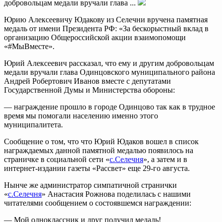
добровольцам медали вручали глава ...
Юрию Алексеевичу Юдакову из Селечни вручена памятная
медаль от имени Президента РФ: «За бескорыстный вклад в
организацию Общероссийской акции взаимопомощи
«#МыВместе».
Юрий Алексеевич рассказал, что ему и другим добровольцам
медали вручали глава Одинцовского муниципального района
Андрей Робертович Иванов вместе с депутатами
Государственной Думы и Министерства обороны:
— награждение прошло в городе Одинцово так как в трудное
время мы помогали населению именно этого
муниципалитета.
Сообщение о том, что что Юрий Юдаков вошел в список
награждаемых данной памятной медалью появилось на
страничке в социальной сети «
с.Селечня
», а затем и в
интернет-издании газеты «Рассвет» еще 29-го августа.
Нынче же администратор симпатичной странички
«
с.Селечня
» Анастасия Рожнова поделилась с нашими
читателями сообщением о состоявшемся награждении:
— Мой одноклассник и друг получил медаль!