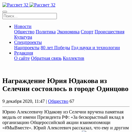
Новости
Общество
Политика
Экономика
Спорт
Происшествия
Культура
Спецпроекты
Нацпроекты
80 лет Победы
Год науки и технологии
Редакция
О сайте
Обратная связь
Коллектив
Награждение Юрия Юдакова из
Селечни состоялось в городе Одинцово
9 декабря 2020, 11:47 |
Общество
67
Юрию Алексеевичу Юдакову из Селечни вручена памятная
медаль от имени Президента РФ: «За бескорыстный вклад в
организацию Общероссийской акции взаимопомощи
«#МыВместе». Юрий Алексеевич рассказал, что ему и другим