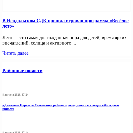
В Невдольском СДК прошла игровая программа «Весёлое
лето»
Лето — это самая долгожданная пора для детей, время ярких
впечатлений, солнца и активного ...
Читать далее
Районные новости
8 августа 2026, 17:24
«Движение Первых» Суземского района присоединилось к акции «Физкульт-
привет»
8 августа 2026, 17:14