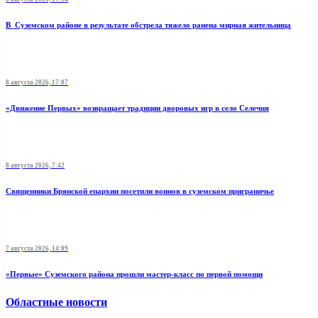
В Суземском районе в результате обстрела тяжело ранена мирная жительница
8 августа 2026, 17:07
«Движение Первых» возвращает традиции дворовых игр в село Селечня
8 августа 2026, 7:42
Священники Брянской епархии посетили воинов в суземском приграничье
7 августа 2026, 14:09
«Первые» Суземского района прошли мастер-класс по первой помощи
Областные новости