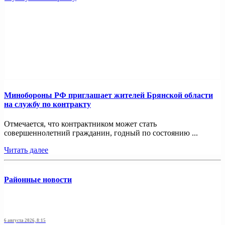
Минобoроны РФ приглaшaет житeлeй Брянской области
на службу по контракту
Отмечается, что контрактником может стать
совершеннолетний гражданин, годный по состоянию ...
Читать далее
Районные новости
6 августа 2026, 8:15