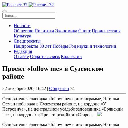
Новости
Общество
Политика
Экономика
Спорт
Происшествия
Культура
Спецпроекты
Нацпроекты
80 лет Победы
Год науки и технологии
Редакция
О сайте
Обратная связь
Коллектив
Проект «follow me» в Суземском
районе
22 декабря 2020, 16:42 |
Общество
74
Основатель челленджа «follow me» в инстаграмме, Наталья
Осман побывала в Суземском районе, на кордоне «У
Петровича», на центральной усадьбе заповедника «Брянский
лес», на кордонах «Пролетарский» и «Старое ...
Основатель челленджа «follow me» в инстаграмме, Наталья