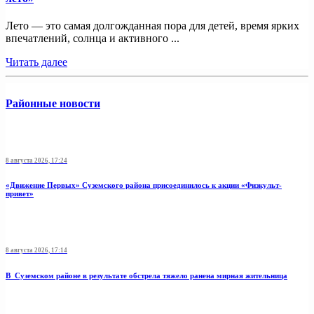
Лето — это самая долгожданная пора для детей, время ярких
впечатлений, солнца и активного ...
Читать далее
Районные новости
8 августа 2026, 17:24
«Движение Первых» Суземского района присоединилось к акции «Физкульт-
привет»
8 августа 2026, 17:14
В Суземском районе в результате обстрела тяжело ранена мирная жительница