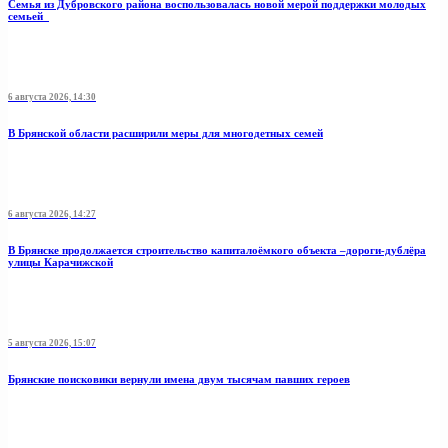
Семья из Дубровского района воспользовалась новой мерой поддержки молодых
семьей
6 августа 2026, 14:30
В Брянской области расширили меры для многодетных семей
6 августа 2026, 14:27
В Брянске продолжается строительство капиталоёмкого объекта –дороги-дублёра
улицы Карачижской
5 августа 2026, 15:07
Брянские поисковики вернули имена двум тысячам павших героев