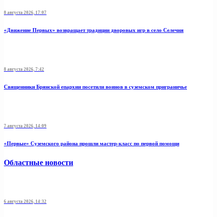
8 августа 2026, 17:07
«Движение Первых» возвращает традиции дворовых игр в село Селечня
8 августа 2026, 7:42
Священники Брянской епархии посетили воинов в суземском приграничье
7 августа 2026, 14:09
«Первые» Суземского района прошли мастер-класс по первой помощи
Областные новости
6 августа 2026, 14:32