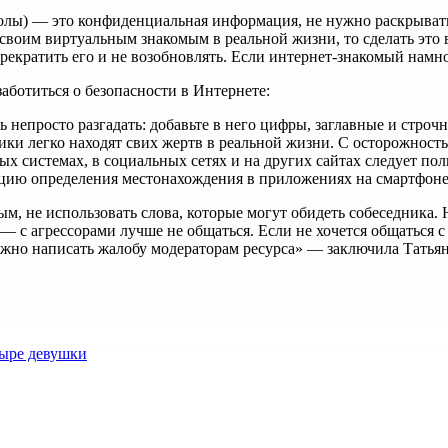
олы) — это конфиденциальная информация, не нужно раскрывать
 своим виртуальным знакомым в реальной жизни, то сделать это
кратить его и не возобновлять. Если интернет-знакомый намног
заботиться о безопасности в Интернете:
 непросто разгадать: добавьте в него цифры, заглавные и стр
и легко находят свих жертв в реальной жизни. С осторожностью
ых системах, в социальных сетях и на других сайтах следует по
кцию определения местонахождения в приложениях на смартфоне
, не использовать слова, которые могут обидеть собеседника. Н
 — с агрессорами лучше не общаться. Если не хочется общаться с
ожно написать жалобу модераторам ресурса» — заключила Татьян