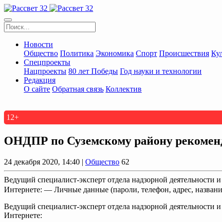
Новости
Общество
Политика
Экономика
Спорт
Происшествия
Ку
Спецпроекты
Нацпроекты
80 лет Победы
Год науки и технологии
Редакция
О сайте
Обратная связь
Коллектив
12+
ОНДПР по Суземскому району рекоменду
24 декабря 2020, 14:40 |
Общество
62
Ведущий специалист-эксперт отдела надзорной деятельности 
Интернете: — Личные данные (пароли, телефон, адрес, названи
Ведущий специалист-эксперт отдела надзорной деятельности 
Интернете: