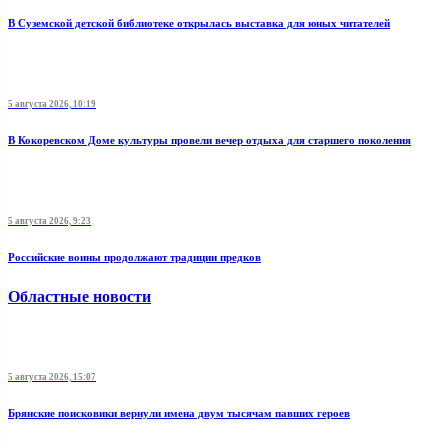
В Суземской детской библиотеке открылась выставка для юных читателей
5 августа 2026, 10:19
В Кокоревском Доме культуры провели вечер отдыха для старшего поколения
5 августа 2026, 9:23
Российские воины продолжают традиции предков
Областные новости
5 августа 2026, 15:07
Брянские поисковики вернули имена двум тысячам павших героев