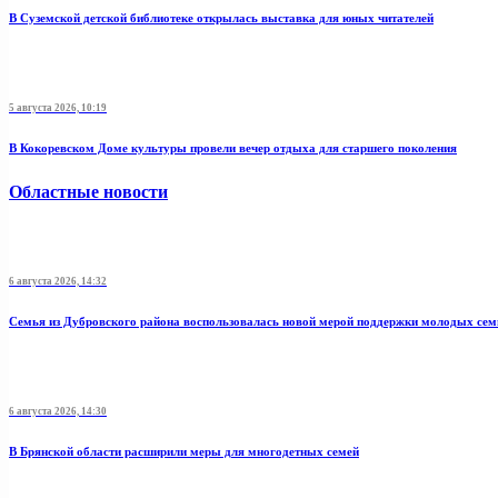
В Суземской детской библиотеке открылась выставка для юных читателей
5 августа 2026, 10:19
В Кокоревском Доме культуры провели вечер отдыха для старшего поколения
Областные новости
6 августа 2026, 14:32
Семья из Дубровского района воспользовалась новой мерой поддержки молодых се
6 августа 2026, 14:30
В Брянской области расширили меры для многодетных семей