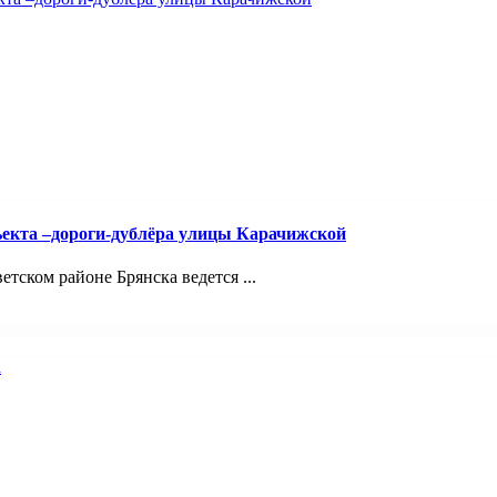
ъекта –дороги-дублёра улицы Карачижской
ском районе Брянска ведется ...