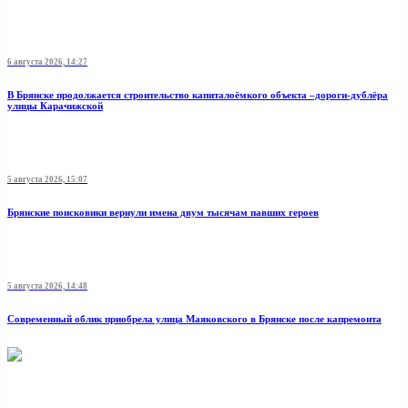
6 августа 2026, 14:27
В Брянске продолжается строительство капиталоёмкого объекта –дороги-дублёра
улицы Карачижской
5 августа 2026, 15:07
Брянские поисковики вернули имена двум тысячам павших героев
5 августа 2026, 14:48
Современный облик приобрела улица Маяковского в Брянске после капремонта