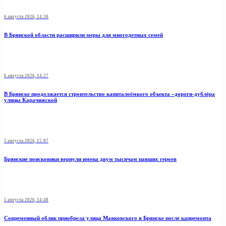
6 августа 2026, 14:30
В Брянской области расширили меры для многодетных семей
6 августа 2026, 14:27
В Брянске продолжается строительство капиталоёмкого объекта –дороги-дублёра
улицы Карачижской
5 августа 2026, 15:07
Брянские поисковики вернули имена двум тысячам павших героев
5 августа 2026, 14:48
Современный облик приобрела улица Маяковского в Брянске после капремонта