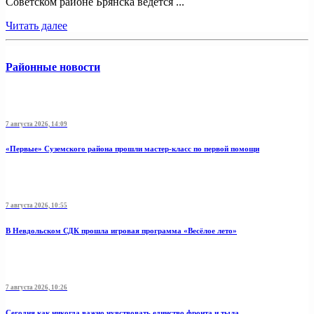
Советском районе Брянска ведется ...
Читать далее
Районные новости
7 августа 2026, 14:09
«Первые» Суземского района прошли мастер-класс по первой помощи
7 августа 2026, 10:55
В Невдольском СДК прошла игровая программа «Весёлое лето»
7 августа 2026, 10:26
Сегодня как никогда важно чувствовать единство фронта и тыла