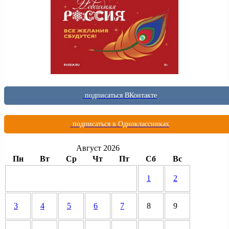
подписаться ВКонтакте
подписаться в Одноклассниках
Август 2026
Пн
Вт
Ср
Чт
Пт
Сб
Вс
1
2
3
4
5
6
7
8
9