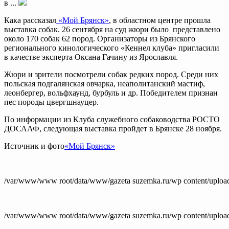
в ...
Кака рассказал
«Мой Брянск»
, в областном центре прошла
выставка собак. 26 сентября на суд жюри было представлено
около 170 собак 62 пород. Организаторы из Брянского
регионального кинологического «Кеннел клуба» пригласили
в качестве эксперта Оксана Гачину из Ярославля.
Жюри и зрители посмотрели собак редких пород. Среди них
польская подгалянская овчарка, неаполитанский мастиф,
леонбергер, вольфхаунд, бурбуль и др. Победителем признан
пес породы цвергшнауцер.
По информации из Клуба служебного собаководства РОСТО
ДОСААФ, следующая выставка пройдет в Брянске 28 ноября.
Источник и фото
«Мой Брянск»
/var/www/www root/data/www/gazeta suzemka.ru/wp content/uploa
/var/www/www root/data/www/gazeta suzemka.ru/wp content/uploa