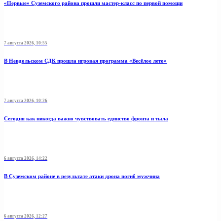
«Первые» Суземского района прошли мастер-класс по первой помощи
7 августа 2026, 10:55
В Невдольском СДК прошла игровая программа «Весёлое лето»
7 августа 2026, 10:26
Сегодня как никогда важно чувствовать единство фронта и тыла
6 августа 2026, 14:22
В Суземском районе в результате атаки дрона погиб мужчина
6 августа 2026, 12:27