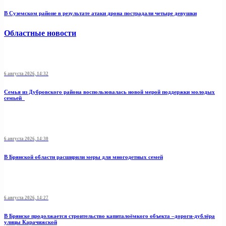
В Суземском районе в результате атаки дрона пострадали четыре девушки
Областные новости
6 августа 2026, 14:32
Семья из Дубровского района воспользовалась новой мерой поддержки молодых
семьей
6 августа 2026, 14:30
В Брянской области расширили меры для многодетных семей
6 августа 2026, 14:27
В Брянске продолжается строительство капиталоёмкого объекта –дороги-дублёра
улицы Карачижской