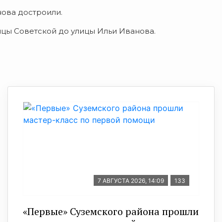
нова достроили.
ицы Советской до улицы Ильи Иванова.
7 АВГУСТА 2026, 14:09
133
«Первые» Суземского района прошли