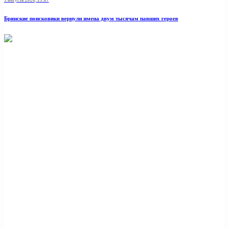
Брянские поисковики вернули имена двум тысячам павших героев