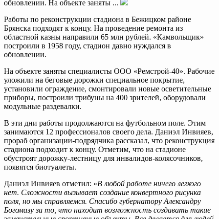
обновлении. На объекте заняты ...
Работы по реконструкции стадиона в Бежицком районе
Брянска подходят к концу. На проведение ремонта из
областной казны направили 65 млн рублей. «Камвольщик»
построили в 1958 году, стадион давно нуждался в
обновлении.
На объекте заняты специалисты ООО «Ремстрой-40». Рабочие
уложили на беговые дорожки специальное покрытие,
установили ограждение, смонтировали новые осветительные
приборы, построили трибуны на 400 зрителей, оборудовали
модульные раздевалки.
В эти дни работы продолжаются на футбольном поле. Этим
занимаются 12 профессионалов своего дела. Даниэл Инвияев,
прораб организации-подрядчика рассказал, что реконструкция
стадиона подходит к концу. Отметим, что на стадионе
обустроят дорожку-лестницу для инвалидов-колясочников,
появятся биотуалеты.
Даниэл Инвияев отметил: «
В любой работе ничего легкого
нет. Сложности вызывает создание конвертного рисунка
поля, но мы справляемся. Спасибо губернатору Александру
Богомазу за то, что находит возможность создавать такие
замечательные спортивные объекты. Все делается для людей