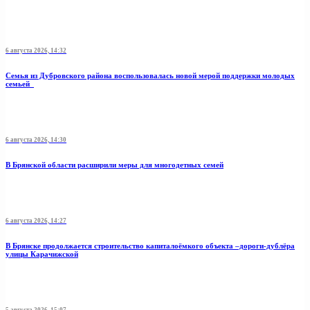
6 августа 2026, 14:32
Семья из Дубровского района воспользовалась новой мерой поддержки молодых
семьей
6 августа 2026, 14:30
В Брянской области расширили меры для многодетных семей
6 августа 2026, 14:27
В Брянске продолжается строительство капиталоёмкого объекта –дороги-дублёра
улицы Карачижской
5 августа 2026, 15:07