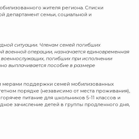
мобилизованного жителя региона. Списки
ой департамент семьи, социальной и
удной ситуации. Членам семей погибших
ой военной операции, назначается единовременная
м военнослужащих, погибших при исполнении
но выплачивается пособие в размере
ми мерами поддержки семей мобилизованных
тетном порядке (независимо от места проживания),
горячее питание для школьников 5-11 классов и
едное зачисление детей в группы продленного дня,