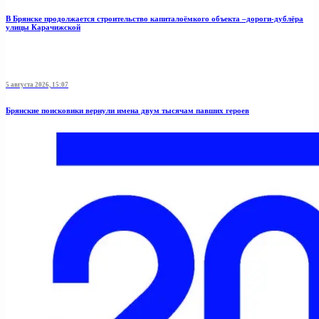
В Брянске продолжается строительство капиталоёмкого объекта –дороги-дублёра
улицы Карачижской
5 августа 2026, 15:07
Брянские поисковики вернули имена двум тысячам павших героев