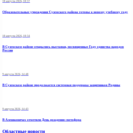
10 августа 2026, 10:37
Образовательные учреждения Суземского района готовы к новому учебному году
10 августа 2026, 10:34
В Суземском районе открылись выставки, посвященные Году единства народов
России
9 августа 2026, 14:48
В Суземском районе продолжается системная поддержка защитников Родины
9 августа 2026, 14:43
В Алешковичах отметили День рождения светофора
Областные новости