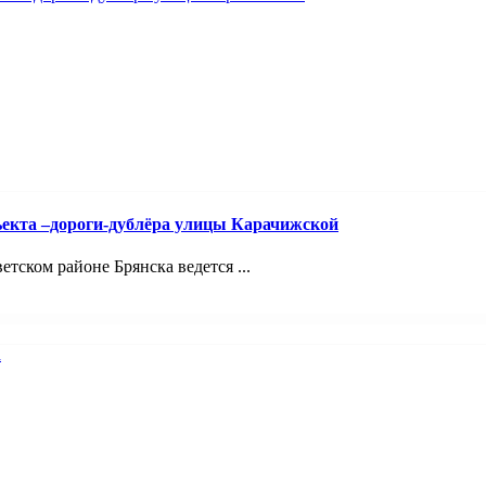
ъекта –дороги-дублёра улицы Карачижской
ском районе Брянска ведется ...