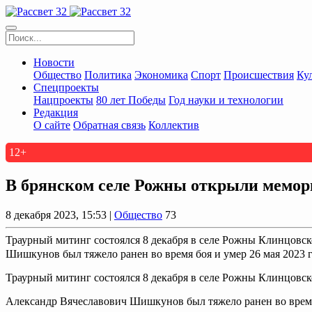
Новости
Общество
Политика
Экономика
Спорт
Происшествия
Ку
Спецпроекты
Нацпроекты
80 лет Победы
Год науки и технологии
Редакция
О сайте
Обратная связь
Коллектив
12+
В брянском селе Рожны открыли мемор
8 декабря 2023, 15:53 |
Общество
73
Траурный митинг состоялся 8 декабря в селе Рожны Клинцовс
Шишкунов был тяжело ранен во время боя и умер 26 мая 2023 г
Траурный митинг состоялся 8 декабря в селе Рожны Клинцовск
Александр Вячеславович Шишкунов был тяжело ранен во время 