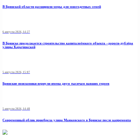
В Брянской области расширили меры для многодетных семей
6 августа 2026, 14:27
В Брянске продолжается строительство капиталоёмкого объекта –дороги-дублёра
улицы Карачижской
5 августа 2026, 15:07
Брянские поисковики вернули имена двум тысячам павших героев
5 августа 2026, 14:48
Современный облик приобрела улица Маяковского в Брянске после капремонта