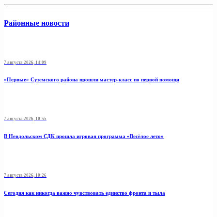
Районные новости
7 августа 2026, 14:09
«Первые» Суземского района прошли мастер-класс по первой помощи
7 августа 2026, 10:55
В Невдольском СДК прошла игровая программа «Весёлое лето»
7 августа 2026, 10:26
Сегодня как никогда важно чувствовать единство фронта и тыла