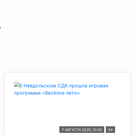
з
7 АВГУСТА 2026, 10:55
54