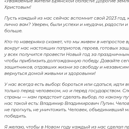
«Уважаемые жители Брянской области! Дорогие земл
Христовым!
Пусть каждый из нас сейчас вспомнит свой 2023 год, 
лично вам? Уверен, были успехи и неудачи, радости и
больше.
Кто-то наверняка скажет, что мы живем в непростое 
вокруг нас настоящих патриотов, героев, готовых защ
у всех получится провести Новый год за праздничным
чтобы приблизить долгожданную победу. Давайте сег
защитников, отдавших жизни за свободу и независимо
вернуться домой живыми и здоровыми!
У нас всегда есть выбор: бороться или сдаться, идти 
только перед человеком, но и перед государством. С
страны — нам предстоит сделать выбор, по какому пут
нас такой есть: Владимир Владимирович Путин. Челов
не прогнуть, не уничтожить. Человек, объединивший
победить.
Я желаю, чтобы в Новом году каждый из нас сделал 