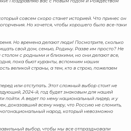
яки! Поздравляю вас с Новым годом и Рождеством
который совсем скоро станет историей. Что принес он
 огорчения. Но хочется, чтобы хорошего было все-таки
время. Но времена делают люди! Посмотрите, сколько
ищать свой дом, семью, Родину. Разве им просто? Не
 столом с родными и близкими, но они делают все,
одня, пока бьют куранты, вспомним наших
сть великой страны, а тем, кто в строю, пожелаем
вперед или отступать. Этот сложный выбор стоит не
ледующий, 2024-й, год будет знаковым для нашей
и пойти. А ведет по нему национальный лидер, и у
ек, доказавший всему миру, что Россию не сломить,
 многонациональный народ, который невозможно
правильный выбор, чтобы мы все отпраздновали