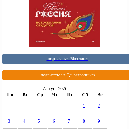
подписаться ВКонтакте
подписаться в Одноклассниках
Август 2026
Пн
Вт
Ср
Чт
Пт
Сб
Вс
1
2
3
4
5
6
7
8
9