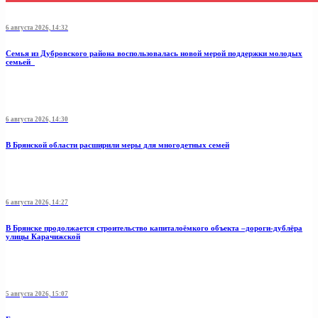
6 августа 2026, 14:32
Семья из Дубровского района воспользовалась новой мерой поддержки молодых
семьей
6 августа 2026, 14:30
В Брянской области расширили меры для многодетных семей
6 августа 2026, 14:27
В Брянске продолжается строительство капиталоёмкого объекта –дороги-дублёра
улицы Карачижской
5 августа 2026, 15:07