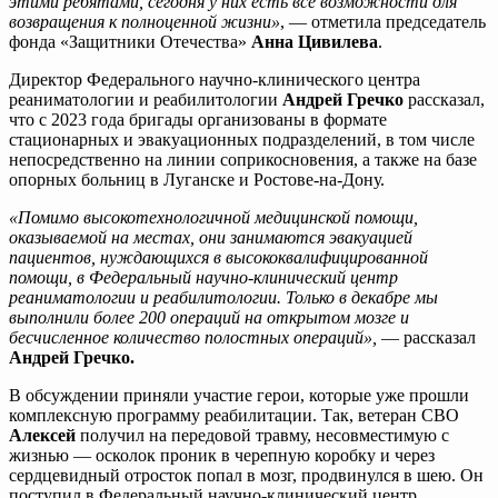
этими ребятами, сегодня у них есть все возможности для
возвращения к полноценной жизни»
, — отметила председатель
фонда «Защитники Отечества»
Анна Цивилева
.
Директор Федерального научно-клинического центра
реаниматологии и реабилитологии
Андрей Гречко
рассказал,
что с 2023 года бригады организованы в формате
стационарных и эвакуационных подразделений, в том числе
непосредственно на линии соприкосновения, а также на базе
опорных больниц в Луганске и Ростове-на-Дону.
«Помимо высокотехнологичной медицинской помощи,
оказываемой на местах, они занимаются эвакуацией
пациентов, нуждающихся в высококвалифицированной
помощи, в Федеральный научно-клинический центр
реаниматологии и реабилитологии. Только в декабре мы
выполнили более 200 операций на открытом мозге и
бесчисленное количество полостных операций»,
— рассказал
Андрей Гречко.
В обсуждении приняли участие герои, которые уже прошли
комплексную программу реабилитации. Так, ветеран СВО
Алексей
получил на передовой травму, несовместимую с
жизнью — осколок проник в черепную коробку и через
сердцевидный отросток попал в мозг, продвинулся в шею. Он
поступил в Федеральный научно-клинический центр