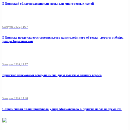
В Брянской области расширили меры для многодетных семей
6 августа 2026, 14:27
В Брянске продолжается строительство капиталоёмкого объекта –дороги-дублёра
улицы Карачижской
5 августа 2026, 15:07
Брянские поисковики вернули имена двум тысячам павших героев
5 августа 2026, 14:48
Современный облик приобрела улица Маяковского в Брянске после капремонта