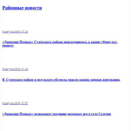
Районные новости
8 августа 2026, 17:24
«Движение Первых» Суземского района присоединилось к акции «Физкульт-
привет»
8 августа 2026, 17:14
В Суземском районе в результате обстрела тяжело ранена мирная жительница
8 августа 2026, 17:07
«Движение Первых» возвращает традиции дворовых игр в село Селечня