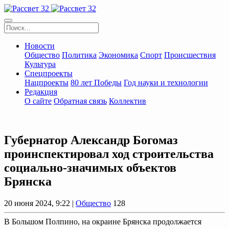
Новости
Общество
Политика
Экономика
Спорт
Происшествия
Культура
Спецпроекты
Нацпроекты
80 лет Победы
Год науки и технологии
Редакция
О сайте
Обратная связь
Коллектив
Губернатор Александр Богомаз
проинспектировал ход строительства
социально-значимых объектов
Брянска
20 июня 2024, 9:22 |
Общество
128
В Большом Полпино, на окраине Брянска продолжается