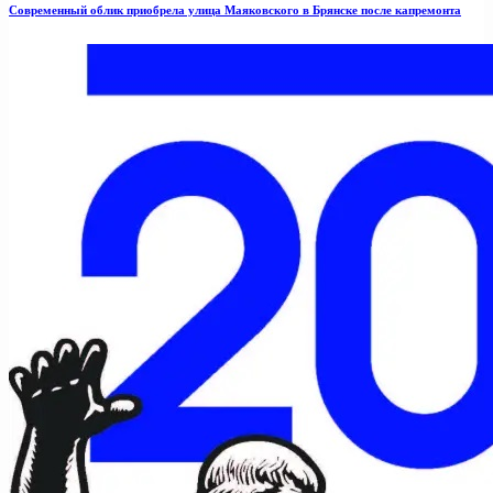
Современный облик приобрела улица Маяковского в Брянске после капремонта