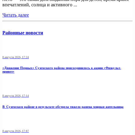
впечатлений, солнца и активного ...
Читать далее
Районные новости
8 августа 2026, 17:24
«Движение Первых» Суземского района присоединилось к акции «Физкульт-
привет»
8 августа 2026, 17:14
В Суземском районе в результате обстрела тяжело ранена мирная жительница
8 августа 2026, 17:07