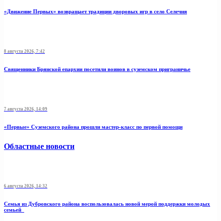
«Движение Первых» возвращает традиции дворовых игр в село Селечня
8 августа 2026, 7:42
Священники Брянской епархии посетили воинов в суземском приграничье
7 августа 2026, 14:09
«Первые» Суземского района прошли мастер-класс по первой помощи
Областные новости
6 августа 2026, 14:32
Семья из Дубровского района воспользовалась новой мерой поддержки молодых
семьей