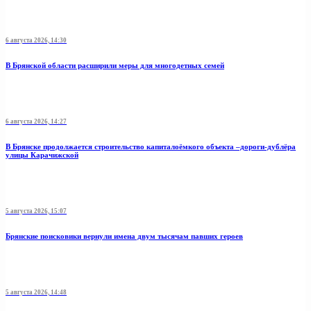
6 августа 2026, 14:30
В Брянской области расширили меры для многодетных семей
6 августа 2026, 14:27
В Брянске продолжается строительство капиталоёмкого объекта –дороги-дублёра
улицы Карачижской
5 августа 2026, 15:07
Брянские поисковики вернули имена двум тысячам павших героев
5 августа 2026, 14:48