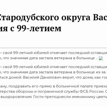
тародубского округа В
я с 99-летием
— свой 99-летний юбилей отмечает последний оставши
что значимая дата застала ветерана в больнице ...
— свой 99-летний юбилей отмечает последний оставши
 что значимая дата застала ветерана в больнице из-за
ся домой. Василий Данилович верит, что дома, как гов
рану, поздравить его прямо в больничной палате прие
стерства обороны и пограничной службы ФСБ России.
о выздоровления. Гости преподнесли имениннику цвет