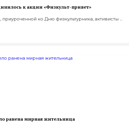
динилось к акции «Физкульт-привет»
 приуроченной ко Дню физкультурника, активисты ...
ело ранена мирная жительница