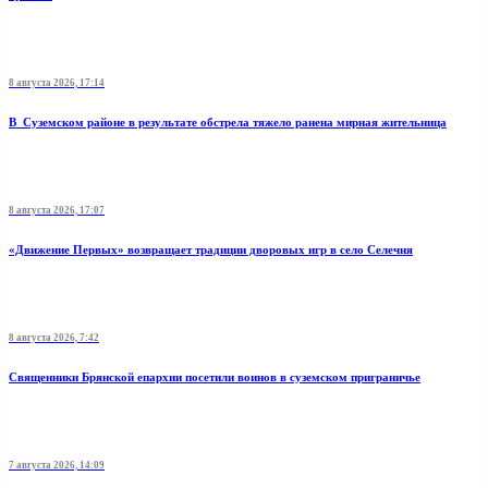
8 августа 2026, 17:14
В Суземском районе в результате обстрела тяжело ранена мирная жительница
8 августа 2026, 17:07
«Движение Первых» возвращает традиции дворовых игр в село Селечня
8 августа 2026, 7:42
Священники Брянской епархии посетили воинов в суземском приграничье
7 августа 2026, 14:09