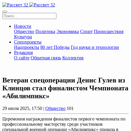
Новости
Общество
Политика
Экономика
Спорт
Происшествия
Культура
Спецпроекты
Нацпроекты
80 лет Победы
Год науки и технологии
Редакция
О сайте
Обратная связь
Коллектив
Ветеран спецоперации Денис Гулев из
Клинцов стал финалистом Чемпионата
«Абилимпикс»
29 июля 2025, 17:50 |
Общество
101
Церемония награждения финалистов первого чемпионата по
профессиональному мастерству среди участников
специальной военной операции «Абилимпикс» прошла в