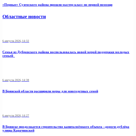
«Первые» Суземского района прошли мастер-класс по первой помощи
Областные новости
6 августа 2026, 14:32
Семья из Дубровского района воспользовалась новой мерой поддержки молодых
семьей
6 августа 2026, 14:30
В Брянской области расширили меры для многодетных семей
6 августа 2026, 14:27
В Брянске продолжается строительство капиталоёмкого объекта –дороги-дублёра
улицы Карачижской