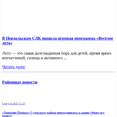
В Невдольском СДК прошла игровая программа «Весёлое
лето»
Лето — это самая долгожданная пора для детей, время ярких
впечатлений, солнца и активного ...
Читать далее
Районные новости
8 августа 2026, 17:24
«Движение Первых» Суземского района присоединилось к акции «Физкульт-
привет»