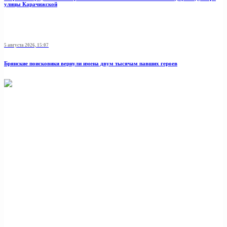
улицы Карачижской
5 августа 2026, 15:07
Брянские поисковики вернули имена двум тысячам павших героев