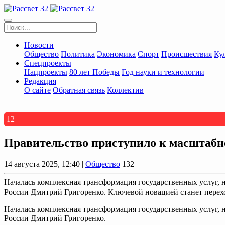
Новости
Общество
Политика
Экономика
Спорт
Происшествия
Ку
Спецпроекты
Нацпроекты
80 лет Победы
Год науки и технологии
Редакция
О сайте
Обратная связь
Коллектив
12+
Правительство приступило к масштабн
14 августа 2025, 12:40 |
Общество
132
Началась комплексная трансформация государственных услуг, 
России Дмитрий Григоренко. Ключевой новацией станет перехо
Началась комплексная трансформация государственных услуг, 
России Дмитрий Григоренко.