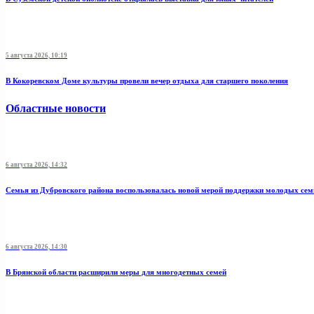
5 августа 2026, 10:19
В Кокоревском Доме культуры провели вечер отдыха для старшего поколения
Областные новости
6 августа 2026, 14:32
Семья из Дубровского района воспользовалась новой мерой поддержки молодых се
6 августа 2026, 14:30
В Брянской области расширили меры для многодетных семей