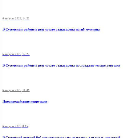
6 августа 2026, 14:22
В Суземском районе в результате атаки дрона погиб мужчина
6 августа 2026, 12:27
В Суземском районе в результате атаки дрона пострадали четыре девушки
6 августа 2026, 10:41
Противодействие коррупции
6 августа 2026, 8:15
В Суземской детской библиотеке открылась выставка для юных читателей