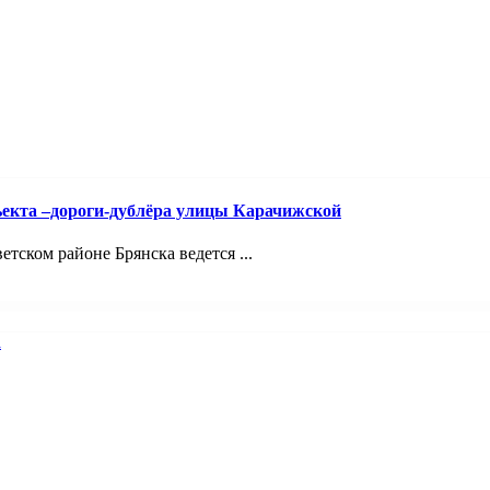
ъекта –дороги-дублёра улицы Карачижской
ском районе Брянска ведется ...