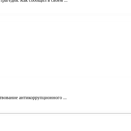
трагедия. Как сообщил в своем ...
твование антикоррупционного ...