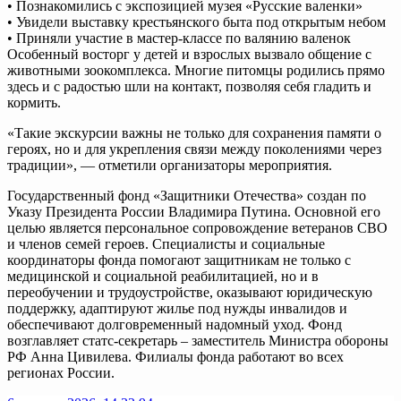
• Познакомились с экспозицией музея «Русские валенки»
• Увидели выставку крестьянского быта под открытым небом
• Приняли участие в мастер-классе по валянию валенок
Особенный восторг у детей и взрослых вызвало общение с
животными зоокомплекса. Многие питомцы родились прямо
здесь и с радостью шли на контакт, позволяя себя гладить и
кормить.
«Такие экскурсии важны не только для сохранения памяти о
героях, но и для укрепления связи между поколениями через
традиции», — отметили организаторы мероприятия.
Государственный фонд «Защитники Отечества» создан по
Указу Президента России Владимира Путина. Основной его
целью является персональное сопровождение ветеранов СВО
и членов семей героев. Специалисты и социальные
координаторы фонда помогают защитникам не только с
медицинской и социальной реабилитацией, но и в
переобучении и трудоустройстве, оказывают юридическую
поддержку, адаптируют жилье под нужды инвалидов и
обеспечивают долговременный надомный уход. Фонд
возглавляет статс-секретарь – заместитель Министра обороны
РФ Анна Цивилева. Филиалы фонда работают во всех
регионах России.