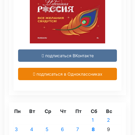
подписаться ВКонтакте
подписаться в Одноклассниках
Пн
Вт
Ср
Чт
Пт
Сб
Вс
1
2
3
4
5
6
7
8
9