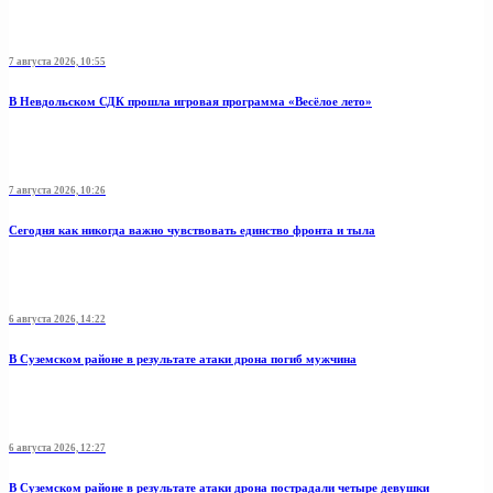
7 августа 2026, 10:55
В Невдольском СДК прошла игровая программа «Весёлое лето»
7 августа 2026, 10:26
Сегодня как никогда важно чувствовать единство фронта и тыла
6 августа 2026, 14:22
В Суземском районе в результате атаки дрона погиб мужчина
6 августа 2026, 12:27
В Суземском районе в результате атаки дрона пострадали четыре девушки