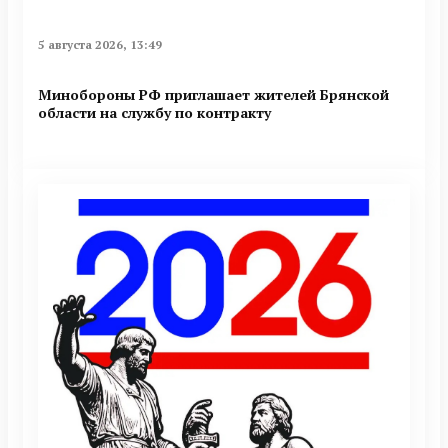
5 августа 2026, 13:49
Минобoроны РФ приглaшaет житeлeй Брянской
области на службу по контракту