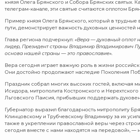
князя Олега Брянского и Собора Брянских святых. К
телеграм-канале, эти святые считаются оплотом Бря
Пример князя Олега Брянского, который в трудные 
пути, демонстрирует важность духовных ценностей 
Глава региона подчеркнул:
«Вера — духовный оплот 
лидер, Президент страны Владимир Владимирович Пут
основа нашей страны — это православие».
Вера сегодня играет важную роль в жизни российск
Они достойно продолжают наследие Поколения Поб
Праздник собрал многих высоких гостей, включая 
Исидора, митрополита Костромского и Нерехтского
Льговского Паисия, прибывших поддержать духовен
Губернатор выразил благодарность митрополиту Бря
Клинцовскому и Трубчевскому Владимиру за их усил
также в укреплении православной веры через строит
сегодня вместе с нами находятся на передовой», — 