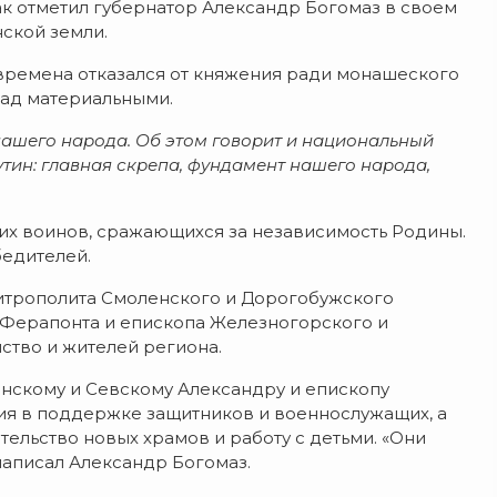
ак отметил губернатор Александр Богомаз в своем
нской земли.
времена отказался от княжения ради монашеского
над материальными.
нашего народа. Об этом говорит и национальный
ин: главная скрепа, фундамент нашего народа,
их воинов, сражающихся за независимость Родины.
едителей.
митрополита Смоленского и Дорогобужского
 Ферапонта и епископа Железногорского и
ство и жителей региона.
нскому и Севскому Александру и епископу
ия в поддержке защитников и военнослужащих, а
ельство новых храмов и работу с детьми. «Они
написал Александр Богомаз.