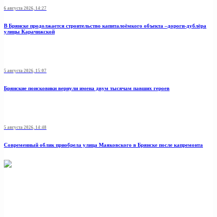
6 августа 2026, 14:27
В Брянске продолжается строительство капиталоёмкого объекта –дороги-дублёра
улицы Карачижской
5 августа 2026, 15:07
Брянские поисковики вернули имена двум тысячам павших героев
5 августа 2026, 14:48
Современный облик приобрела улица Маяковского в Брянске после капремонта