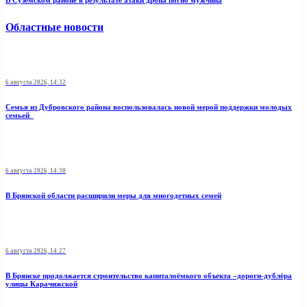
В Суземском районе в результате атаки дрона погиб мужчина
Областные новости
6 августа 2026, 14:32
Семья из Дубровского района воспользовалась новой мерой поддержки молодых
семьей
6 августа 2026, 14:30
В Брянской области расширили меры для многодетных семей
6 августа 2026, 14:27
В Брянске продолжается строительство капиталоёмкого объекта –дороги-дублёра
улицы Карачижской