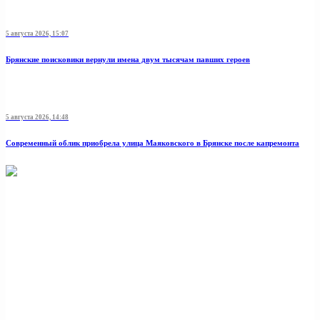
5 августа 2026, 15:07
Брянские поисковики вернули имена двум тысячам павших героев
5 августа 2026, 14:48
Современный облик приобрела улица Маяковского в Брянске после капремонта