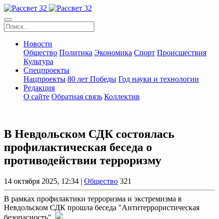
Новости
Общество
Политика
Экономика
Спорт
Происшествия
Культура
Спецпроекты
Нацпроекты
80 лет Победы
Год науки и технологии
Редакция
О сайте
Обратная связь
Коллектив
В Невдольском СДК состоялась
профилактическая беседа о
противодействии терроризму
14 октября 2025, 12:34 |
Общество
321
В рамках профилактики терроризма и экстремизма в
Невдольском СДК прошла беседа "Антитеррористическая
безопасность".