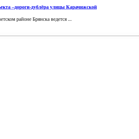
ъекта –дороги-дублёра улицы Карачижской
ском районе Брянска ведется ...