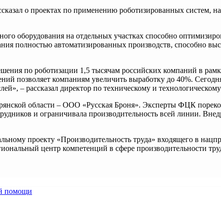
казал о проектах по применению роботизированных систем, н
ного оборудования на отдельных участках способно оптимизиро
ания полностью автоматизированных производств, способно вы
шения по роботизации 1,5 тысячам российских компаний в рамк
ний позволяет компаниям увеличить выработку до 40%. Сегодн
ей», – рассказал директор по техническому и технологическом
рянской области – ООО «Русская Броня». Эксперты ФЦК пореком
удников и ограничивала производительность всей линии. Внедр
альному проекту «Производительность труда» входящего в нацп
егиональный центр компетенций в сфере производительности тру