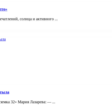
ето»
ечатлений, солнца и активного ...
 тыла
емка 32» Мария Лазарева: — ...