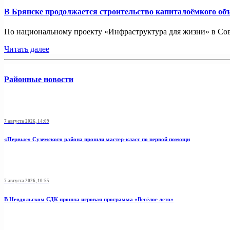
В Брянске продолжается строительство капиталоёмкого об
По национальному проекту «Инфраструктура для жизни» в Совет
Читать далее
Районные новости
7 августа 2026, 14:09
«Первые» Суземского района прошли мастер-класс по первой помощи
7 августа 2026, 10:55
В Невдольском СДК прошла игровая программа «Весёлое лето»