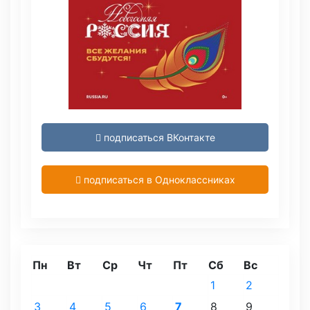
подписаться ВКонтакте
подписаться в Одноклассниках
Пн
Вт
Ср
Чт
Пт
Сб
Вс
1
2
3
4
5
6
7
8
9