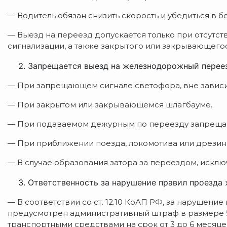
— Водитель обязан снизить скорость и убедиться в 
— Выезд на переезд допускается только при отсутс
сигнализации, а также закрытого или закрывающего
Запрещается выезд на железнодорожный переезд
— При запрещающем сигнале светофора, вне зависи
— При закрытом или закрывающемся шлагбауме.
— При подаваемом дежурным по переезду запреща
— При приближении поезда, локомотива или дрезины
— В случае образования затора за переездом, искл
Ответственность за нарушение правил проезда
— В соответствии со ст. 12.10 КоАП РФ, за наруше
предусмотрен административный штраф в размере 
транспортными средствами на срок от 3 до 6 месяце