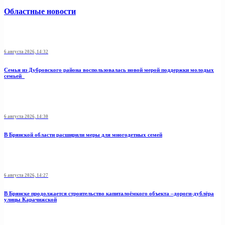
Областные новости
6 августа 2026, 14:32
Семья из Дубровского района воспользовалась новой мерой поддержки молодых
семьей
6 августа 2026, 14:30
В Брянской области расширили меры для многодетных семей
6 августа 2026, 14:27
В Брянске продолжается строительство капиталоёмкого объекта –дороги-дублёра
улицы Карачижской