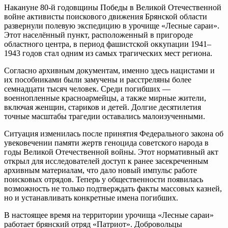
Накануне 80-й годовщины Победы в Великой Отечественной
войне активисты поискового движения Брянской области
развернули полевую экспедицию в урочище «Лесные сараи».
Этот населённый пункт, расположенный в пригороде
областного центра, в период фашистской оккупации 1941–
1943 годов стал одним из самых трагических мест региона.
Согласно архивным документам, именно здесь нацистами и
их пособниками были замучены и расстреляны более
семнадцати тысяч человек. Среди погибших —
военнопленные красноармейцы, а также мирные жители,
включая женщин, стариков и детей. Долгие десятилетия
точные масштабы трагедии оставались малоизученными.
Ситуация изменилась после принятия Федерального закона об
увековечении памяти жертв геноцида советского народа в
годы Великой Отечественной войны. Этот нормативный акт
открыл для исследователей доступ к ранее засекреченным
архивным материалам, что дало новый импульс работе
поисковых отрядов. Теперь у общественности появилась
возможность не только подтверждать факты массовых казней,
но и устанавливать конкретные имена погибших.
В настоящее время на территории урочища «Лесные сараи»
работает брянский отряд «Патриот». Добровольцы