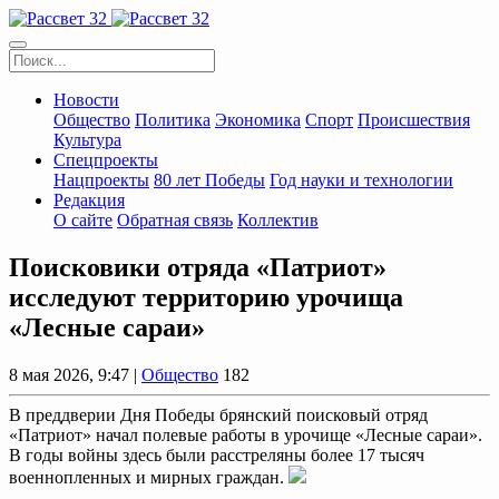
Новости
Общество
Политика
Экономика
Спорт
Происшествия
Культура
Спецпроекты
Нацпроекты
80 лет Победы
Год науки и технологии
Редакция
О сайте
Обратная связь
Коллектив
Поисковики отряда «Патриот»
исследуют территорию урочища
«Лесные сараи»
8 мая 2026, 9:47 |
Общество
182
В преддверии Дня Победы брянский поисковый отряд
«Патриот» начал полевые работы в урочище «Лесные сараи».
В годы войны здесь были расстреляны более 17 тысяч
военнопленных и мирных граждан.