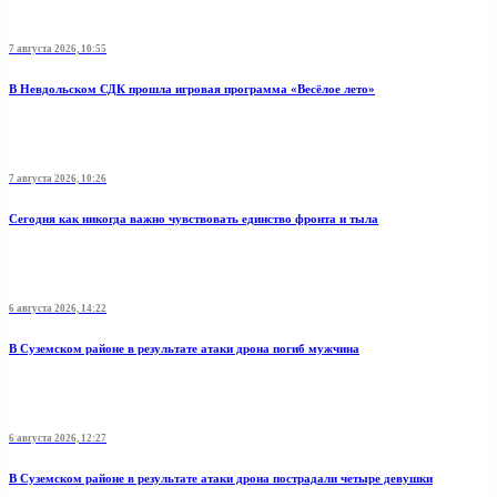
7 августа 2026, 10:55
В Невдольском СДК прошла игровая программа «Весёлое лето»
7 августа 2026, 10:26
Сегодня как никогда важно чувствовать единство фронта и тыла
6 августа 2026, 14:22
В Суземском районе в результате атаки дрона погиб мужчина
6 августа 2026, 12:27
В Суземском районе в результате атаки дрона пострадали четыре девушки