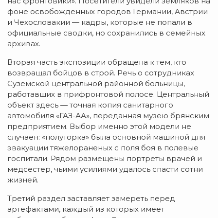
нас фронтовики». Посетители увидели земляков на
фоне освобожденных городов Германии, Австрии
и Чехословакии — кадры, которые не попали в
официальные сводки, но сохранились в семейных
архивах.
Вторая часть экспозиции обращена к тем, кто
возвращал бойцов в строй. Речь о сотрудниках
Суземской центральной районной больницы,
работавших в прифронтовой полосе. Центральный
объект здесь — точная копия санитарного
автомобиля «ГАЗ-АА», переданная музею брянским
предприятием. Выбор именно этой модели не
случаен: «полуторка» была основной машиной для
эвакуации тяжелораненых с поля боя в полевые
госпитали. Рядом размещены портреты врачей и
медсестер, чьими усилиями удалось спасти сотни
жизней.
Третий раздел заставляет замереть перед
артефактами, каждый из которых имеет