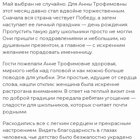
Май выбран не случайно. Для Анны Трофимовны
этот месяц давно стал вдвойне торжественным.
Сначала вся страна чествует Победу, а затем
наступает ее личный праздник — день рождения.
Пропустить такую дату школьники просто не могли.
Они пришли с поздравлениями и небольшим, но
душевным презентом, а главное — с искренним
желанием порадовать именинницу.
Гости пожелали Анне Трофимовне здоровья,
мирного неба над головой и как можно больше
поводов для улыбки. Эти простые, идущие от сердца
слова, нашли отклик: женщина была искренне
растрогана вниманием. В ответ на теплый визит она
по доброй традиции передала ребятам угощение —
сладости для школьников, которых считает почти
родными.
Расходились все с легким сердцем и прекрасным
настроением. Видеть благодарность в глазах
человека, чье детство было безжалостно украдено