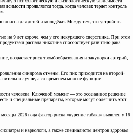
стойчивую психологическую и физиологическую зависимости.
ависимости проявляется тогда, когда человек теряет контроль
ья.
о опасна для детей и молодёжи. Между тем, эти устройства
ю на 9 лет короче, чем у его некурящего сверстника. При этом
 с продуктами распада никотина способствует развитию рака
ние, возрастает риск тромбообразования и закупорки артерий,
проявления синдрома отмены. Его пик приходится на второй-
значительно лучше, а со временем многие функции
вности человека. Ключевой момент — это осознанное решение
 есть и специальные препараты, которые могут облегчить этот
 месяцы 2026 года фактор риска «курение табака» выявлен у 16
психиатры и наркологи, а также специалисты центров здоровья