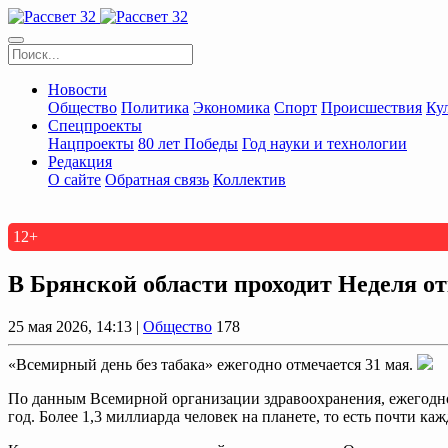
Новости
Общество
Политика
Экономика
Спорт
Происшествия
Ку
Спецпроекты
Нацпроекты
80 лет Победы
Год науки и технологии
Редакция
О сайте
Обратная связь
Коллектив
12+
В Брянской области проходит Неделя от
25 мая 2026, 14:13 |
Общество
178
«Всемирный день без табака» ежегодно отмечается 31 мая.
По данным Всемирной организации здравоохранения, ежегодно о
год. Более 1,3 миллиарда человек на планете, то есть почти к