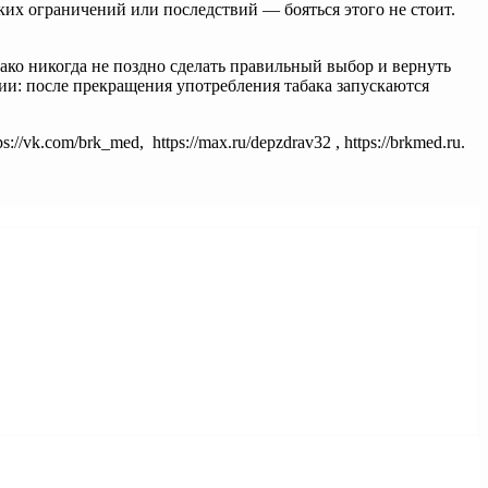
их ограничений или последствий — бояться этого не стоит.
ако никогда не поздно сделать правильный выбор и вернуть
ии: после прекращения употребления табака запускаются
tps://vk.com/brk_med, https://max.ru/depzdrav32 , https://brkmed.ru.