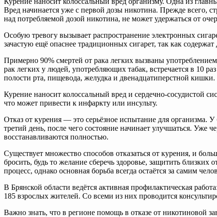
Курение наносит колоссальный вред организму. Одна из главн
Вред начинается уже с первой дозы никотина. Прежде всего, ст
над потребляемой дозой никотина, не может удержаться от очер
Особую тревогу вызывает распространение электронных сигарет
зачастую ещё опаснее традиционных сигарет, так как содержа
Примерно 90% смертей от рака легких вызваны употреблением т
рак легких у людей, употребляющих табак, встречается в 10 ра
полости рта, пищевода, желудка и двенадцатиперстной кишки.
Курение наносит колоссальный вред и сердечно-сосудистой сис
что может привести к инфаркту или инсульту.
Отказ от курения — это серьёзное испытание для организма. У
третий день, после чего состояние начинает улучшаться. Уже 
восстанавливаются полностью.
Существует множество способов отказаться от курения, и бол
бросить, будь то желание сберечь здоровье, защитить близких 
процесс, однако основная борьба всегда остаётся за самим чело
В Брянской области ведётся активная профилактическая работа
185 взрослых жителей. Со всеми из них проводится консультиро
Важно знать, что в регионе помощь в отказе от никотиновой з