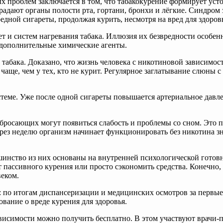
ых проблем заключается в том, что табакокурение формирует у
радают органы полости рта, гортани, бронхи и лёгкие. Синдром з
едной сигареты, продолжая курить, несмотря на вред для здоров
 и систем нагревания табака. Иллюзия их безвредности особенн
т дополнительные химические агенты.
абака. Доказано, что жизнь человека с никотиновой зависимость
з чаще, чем у тех, кто не курит. Регулярное заглатывание слюны
теме. Уже после одной сигареты повышается артериальное давле
 бросающих могут появиться слабость и проблемы со сном. Это 
через неделю организм начинает функционировать без никотина 
ьшинство из них основаны на внутренней психологической гото
от пассивного курения или просто сэкономить средства. Конечно,
веком.
: по итогам диспансеризации и медицинских осмотров за первые
вание о вреде курения для здоровья.
ависимости можно получить бесплатно. В этом участвуют врачи-