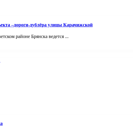
ъекта –дороги-дублёра улицы Карачижской
ском районе Брянска ведется ...
на