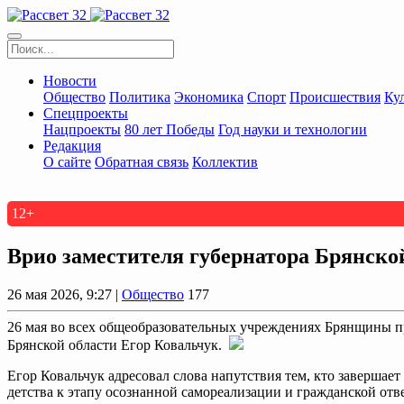
Новости
Общество
Политика
Экономика
Спорт
Происшествия
Ку
Спецпроекты
Нацпроекты
80 лет Победы
Год науки и технологии
Редакция
О сайте
Обратная связь
Коллектив
12+
Врио заместителя губернатора Брянско
26 мая 2026, 9:27 |
Общество
177
26 мая во всех общеобразовательных учреждениях Брянщины п
Брянской области Егор Ковальчук.
Егор Ковальчук адресовал слова напутствия тем, кто завершае
детства к этапу осознанной самореализации и гражданской отв