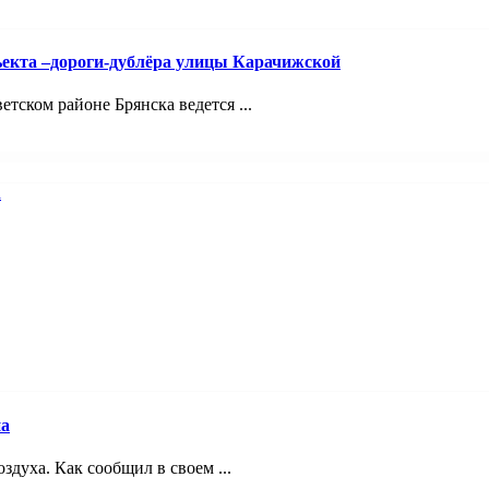
ъекта –дороги-дублёра улицы Карачижской
ском районе Брянска ведется ...
на
здуха. Как сообщил в своем ...