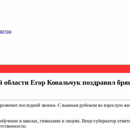
льтура
й области Егор Ковальчук поздравил бр
розвенит последний звонки. С важным рубежом во взрослую жиз
т обучение в школах, гимназиях и лицеях. Вице-губернатор отм
етственности.