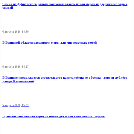
Семья из Дубровского района воспользовалась новой мерой поддержки молодых
семьей
6 августа 2026, 14:30
В Брянской области расширили меры для многодетных семей
6 августа 2026, 14:27
В Брянске продолжается строительство капиталоёмкого объекта –дороги-дублёра
улицы Карачижской
5 августа 2026, 15:07
Брянские поисковики вернули имена двум тысячам павших героев