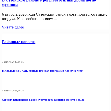
В Суземском районе в результате атаки дрона погиб
мужчина
6 августа 2026 года Суземский район вновь подвергся атаке с
воздуха. Как сообщил в своем ...
Читать далее
Районные новости
7 августа 2026, 10:55
В Невдольском СДК прошла игровая программа «Весёлое лето»
7 августа 2026, 10:26
Сегодня как никогда важно чувствовать единство фронта и тыла