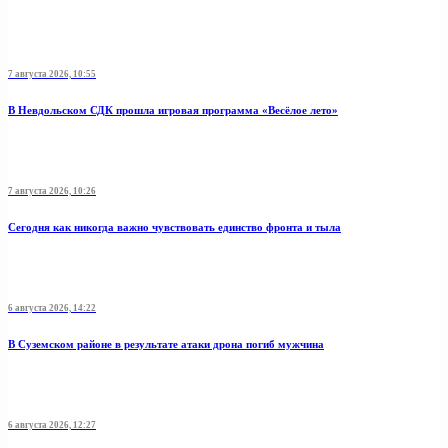
7 августа 2026, 10:55
В Невдольском СДК прошла игровая программа «Весёлое лето»
7 августа 2026, 10:26
Сегодня как никогда важно чувствовать единство фронта и тыла
6 августа 2026, 14:22
В Суземском районе в результате атаки дрона погиб мужчина
6 августа 2026, 12:27