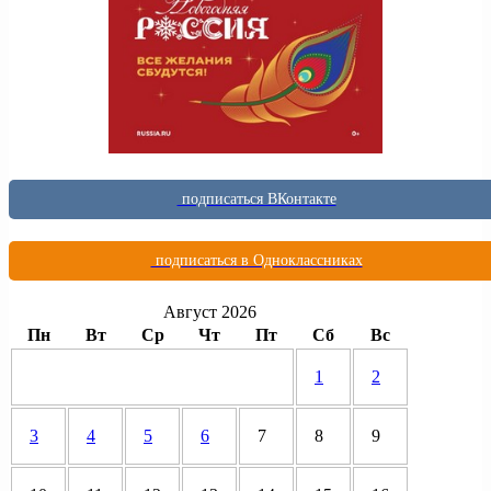
подписаться ВКонтакте
подписаться в Одноклассниках
Август 2026
Пн
Вт
Ср
Чт
Пт
Сб
Вс
1
2
3
4
5
6
7
8
9