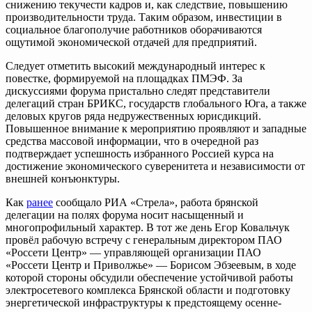
снижению текучести кадров и, как следствие, повышению
производительности труда. Таким образом, инвестиции в
социальное благополучие работников оборачиваются
ощутимой экономической отдачей для предприятий.
Следует отметить высокий международный интерес к
повестке, формируемой на площадках ПМЭФ. За
дискуссиями форума пристально следят представители
делегаций стран БРИКС, государств глобального Юга, а также
деловых кругов ряда недружественных юрисдикций.
Повышенное внимание к мероприятию проявляют и западные
средства массовой информации, что в очередной раз
подтверждает успешность избранного Россией курса на
достижение экономического суверенитета и независимости от
внешней конъюнктуры.
Как
ранее
сообщало РИА «Стрела», работа брянской
делегации на полях форума носит насыщенный и
многопрофильный характер. В тот же день Егор Ковальчук
провёл рабочую встречу с генеральным директором ПАО
«Россети Центр» — управляющей организации ПАО
«Россети Центр и Приволжье» — Борисом Эбзеевым, в ходе
которой стороны обсудили обеспечение устойчивой работы
электросетевого комплекса Брянской области и подготовку
энергетической инфраструктуры к предстоящему осенне-