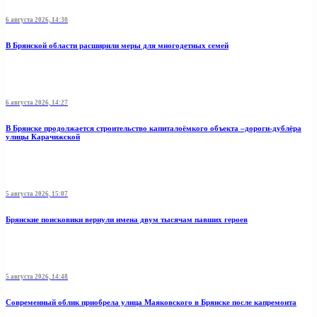
6 августа 2026, 14:30
В Брянской области расширили меры для многодетных семей
6 августа 2026, 14:27
В Брянске продолжается строительство капиталоёмкого объекта –дороги-дублёра
улицы Карачижской
5 августа 2026, 15:07
Брянские поисковики вернули имена двум тысячам павших героев
5 августа 2026, 14:48
Современный облик приобрела улица Маяковского в Брянске после капремонта