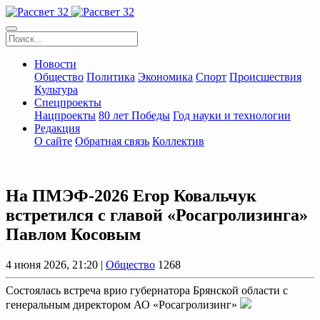
Новости
Общество
Политика
Экономика
Спорт
Происшествия
Культура
Спецпроекты
Нацпроекты
80 лет Победы
Год науки и технологии
Редакция
О сайте
Обратная связь
Коллектив
На ПМЭФ-2026 Егор Ковальчук
встретился с главой «Росагролизинга»
Павлом Косовым
4 июня 2026, 21:20 |
Общество
1268
Состоялась встреча врио губернатора Брянской области с
генеральным директором АО «Росагролизинг»