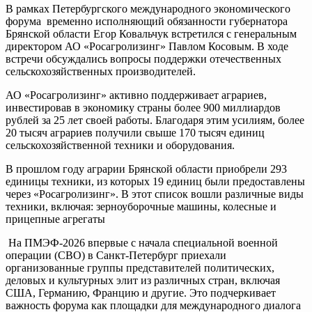
В рамках Петербургского международного экономического
форума временно исполняющий обязанности губернатора
Брянской области Егор Ковальчук встретился с генеральным
директором АО «Росагролизинг» Павлом Косовым. В ходе
встречи обсуждались вопросы поддержки отечественных
сельскохозяйственных производителей.
АО «Росагролизинг» активно поддерживает аграриев,
инвестировав в экономику страны более 900 миллиардов
рублей за 25 лет своей работы. Благодаря этим усилиям, более
20 тысяч аграриев получили свыше 170 тысяч единиц
сельскохозяйственной техники и оборудования.
В прошлом году аграрии Брянской области приобрели 293
единицы техники, из которых 19 единиц были предоставлены
через «Росагролизинг». В этот список вошли различные виды
техники, включая: зерноуборочные машины, колесные и
прицепные агрегаты
На ПМЭФ-2026 впервые с начала специальной военной
операции (СВО) в Санкт-Петербург приехали
организованные группы представителей политических,
деловых и культурных элит из различных стран, включая
США, Германию, Францию и другие. Это подчеркивает
важность форума как площадки для международного диалога