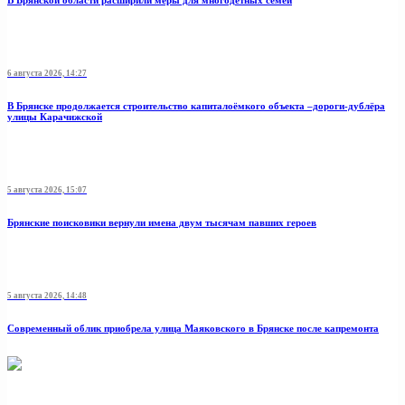
В Брянской области расширили меры для многодетных семей
6 августа 2026, 14:27
В Брянске продолжается строительство капиталоёмкого объекта –дороги-дублёра
улицы Карачижской
5 августа 2026, 15:07
Брянские поисковики вернули имена двум тысячам павших героев
5 августа 2026, 14:48
Современный облик приобрела улица Маяковского в Брянске после капремонта