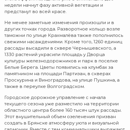
недели начнут фазу активной вегетации и
предстанут во всей красе.
Не менее заметные изменения произошли и в
других точках города. Разворотное кольцо возле
таможни по улице Крахмалёва также пополнилось
свежими насаждениями. Кроме того, 1260 единиц
рассады высадили в сквере Чернышевского, а
1330 растений украсили площадь у Дворца
культуры железнодорожников и парк в поселке
Белые Берега. Цветы появились на клумбах за
памятником на площади Партизан, в скверах
Проскурина и Виноградова, на улице Пушкина, а
также в переулке Волгоградском.
Городское дорожное управление с начала
текущего сезона уже разместило на территории
областного центра более 160 тысяч штук рассады.
Этот внушительный объем озеленения призван
создать в Брянске атмосферу уюта и визуальной
гармонии. Вместе с тем коммунальщики выражают