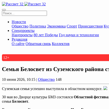
Новости
Общество
Политика
Экономика
Спорт
Происшествия
Ку
Спецпроекты
Нацпроекты
80 лет Победы
Год науки и технологии
Редакция
О сайте
Обратная связь
Коллектив
12+
Семья Белосвет из Суземского района с
10 июня 2026, 10:15 |
Общество
148
Суземская семья успешно выступила в областном конкурсе.
30 мая во Дворце культуры БМЗ состоялся
Областной фестивал
семья
Белосвет
.