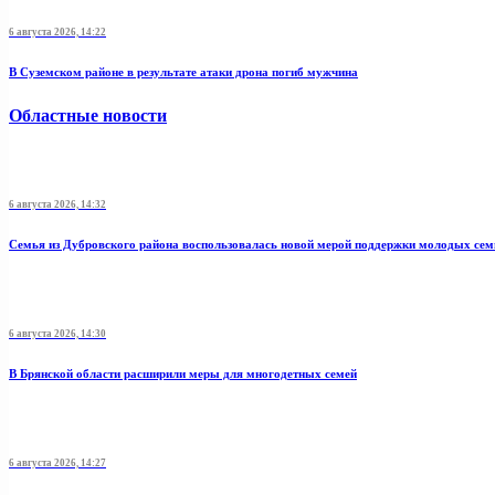
6 августа 2026, 14:22
В Суземском районе в результате атаки дрона погиб мужчина
Областные новости
6 августа 2026, 14:32
Семья из Дубровского района воспользовалась новой мерой поддержки молодых се
6 августа 2026, 14:30
В Брянской области расширили меры для многодетных семей
6 августа 2026, 14:27