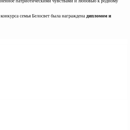
олненное патриотическими чувствами и любовью к родному
 конкурса семья Белосвет была награждена
дипломом и