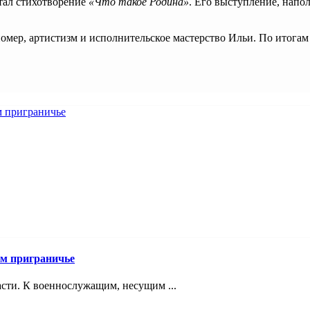
ал стихотворение
«Что такое Родина»
. Его выступление, нап
мер, артистизм и исполнительское мастерство Ильи. По итогам
ом приграничье
асти. К военнослужащим, несущим ...