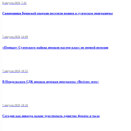
8 августа 2026, 7:42
Священники Брянской епархии посетили воинов в суземском приграничье
7 августа 2026, 14:09
«Первые» Суземского района прошли мастер-класс по первой помощи
7 августа 2026, 10:55
В Невдольском СДК прошла игровая программа «Весёлое лето»
7 августа 2026, 10:26
Сегодня как никогда важно чувствовать единство фронта и тыла