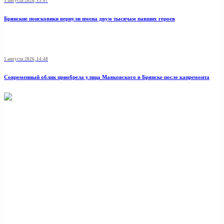
5 августа 2026, 15:07
Брянские поисковики вернули имена двум тысячам павших героев
5 августа 2026, 14:48
Современный облик приобрела улица Маяковского в Брянске после капремонта