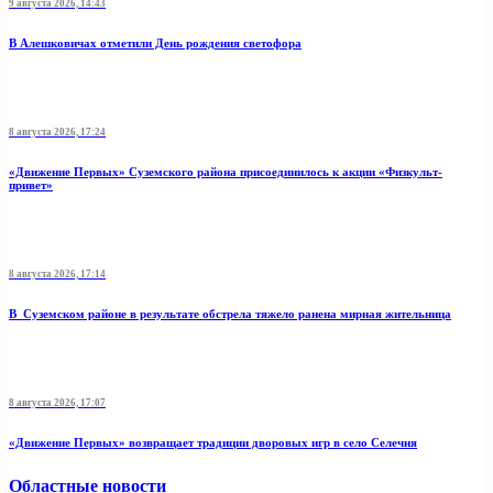
9 августа 2026, 14:43
В Алешковичах отметили День рождения светофора
8 августа 2026, 17:24
«Движение Первых» Суземского района присоединилось к акции «Физкульт-
привет»
8 августа 2026, 17:14
В Суземском районе в результате обстрела тяжело ранена мирная жительница
8 августа 2026, 17:07
«Движение Первых» возвращает традиции дворовых игр в село Селечня
Областные новости