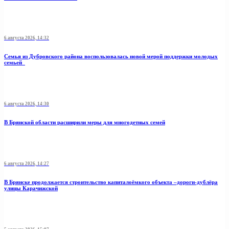
6 августа 2026, 14:32
Семья из Дубровского района воспользовалась новой мерой поддержки молодых
семьей
6 августа 2026, 14:30
В Брянской области расширили меры для многодетных семей
6 августа 2026, 14:27
В Брянске продолжается строительство капиталоёмкого объекта –дороги-дублёра
улицы Карачижской