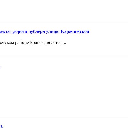
ъекта –дороги-дублёра улицы Карачижской
ском районе Брянска ведется ...
на