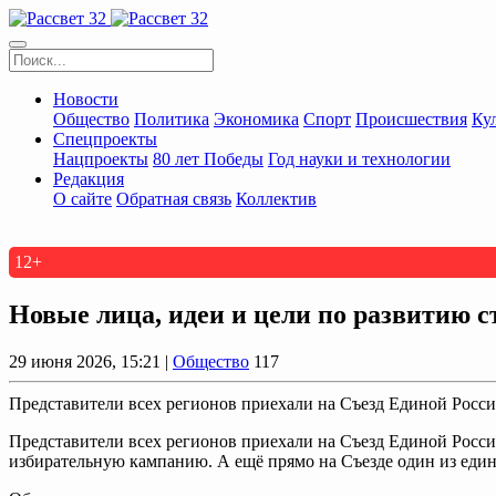
Новости
Общество
Политика
Экономика
Спорт
Происшествия
Ку
Спецпроекты
Нацпроекты
80 лет Победы
Год науки и технологии
Редакция
О сайте
Обратная связь
Коллектив
12+
Новые лица, идеи и цели по развитию 
29 июня 2026, 15:21 |
Общество
117
Представители всех регионов приехали на Съезд Единой Росс
Представители всех регионов приехали на Съезд Единой Росс
избирательную кампанию. А ещё прямо на Съезде один из еди