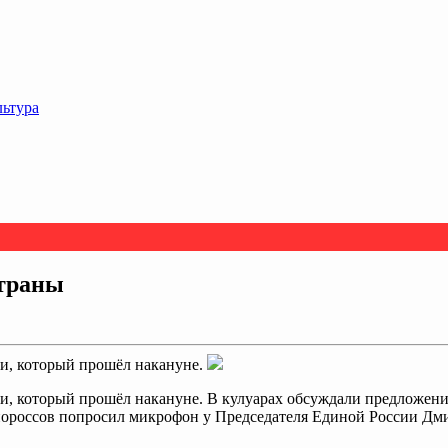
льтура
страны
ии, который прошёл накануне.
ии, который прошёл накануне. В кулуарах обсуждали предложе
нороссов попросил микрофон у Председателя Единой России Дми