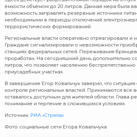
ёмкости объёмом до 20 литров. Данная мера была в
возможность заправлять резервные источники питан
необходимыми в периоды отключений электроэнерги
террористических формирований.
Региональные власти оперативно отреагировали и н
Граждане сигнализировали о невозможности приобр
станциях федеральных сетей. Переживания брянцев 
проработан. На сегодняшний день дополнительно сог
литров, что позволяет населению беспрепятственн
приусадебных участках.
В завершение Егор Ковальчук заверил, что ситуаци
контроле региональных властей. Принимаются все в
оставалось доступным для жителей области. Глава р
понимание и терпение в сложившихся условиях.
Источник:
РИА «Стрела»
Фото: социальные сети Егора Ковальчука