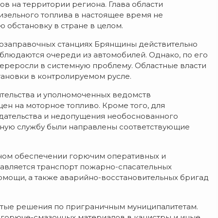
в на территории региона. Глава области
изельного топлива в настоящее время не
 обстановку в стране в целом.
втозаправочных станциях Брянщины действительно
аблюдаются очереди из автомобилей. Однако, по его
 переросли в системную проблему. Областные власти
ановки в контролируемом русле.
тельства и уполномоченных ведомств
ен на моторное топливо. Кроме того, для
дательства и недопущения необоснованного
ную службу были направлены соответствующие
тном обеспечении горючим оперативных и
равляется транспорт пожарно-спасательных
мощи, а также аварийно-восстановительных бригад
ятые решения по приграничным муниципалитетам.
 горюче-смазочных материалов в канистры и иные