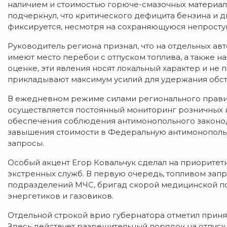
наличием и стоимостью горюче-смазочных материало
подчеркнул, что критического дефицита бензина и д
фиксируется, несмотря на сохраняющуюся непростую
Руководитель региона признал, что на отдельных а
имеют место перебои с отпуском топлива, а также н
оценке, эти явления носят локальный характер и не
прикладывают максимум усилий для удержания обст
В ежедневном режиме силами регионального прави
осуществляется постоянный мониторинг розничных ц
обеспечения соблюдения антимонопольного законо
завышения стоимости в Федеральную антимонополь
запросы.
Особый акцент Егор Ковальчук сделал на приорите
экстренных служб. В первую очередь, топливом зап
подразделений МЧС, бригад скорой медицинской по
энергетиков и газовиков.
Отдельной строкой врио губернатора отметил прин
Здесь действует разрешительный порядок на отпуск