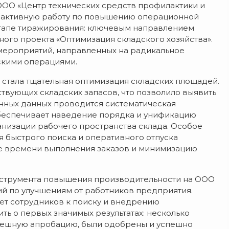
ООО «Центр технических средств профилактики и
т активную работу по повышению операционной
этапе тиражирования: ключевым направлением
ного проекта «Оптимизация складского хозяйства».
 мероприятий, направленных на радикальное
скими операциями.
стала тщательная оптимизация складских площадей.
ствующих складских запасов, что позволило выявить
енных данных проводится систематическая
обеспечивает наведение порядка и унификацию
анизации рабочего пространства склада. Особое
 быстрого поиска и оперативного отпуска
е времени выполнения заказов и минимизацию
нструмента повышения производительности на ООО
й по улучшениям от работников предприятия.
ет сотрудников к поиску и внедрению
ь о первых значимых результатах: несколько
пешную апробацию, были одобрены и успешно