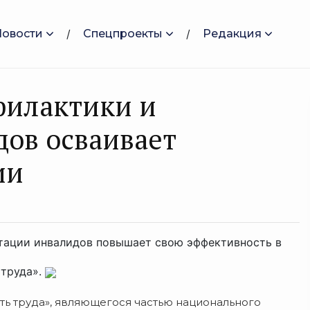
Новости
Спецпроекты
Редакция
филактики и
ов осваивает
ии
итации инвалидов повышает свою эффективность в
 труда».
ь труда», являющегося частью национального