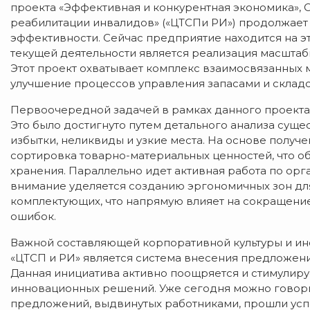
проекта «Эффективная и конкурентная экономика», 
реабилитации инвалидов» («ЦТСПи РИ») продолжае
эффективности. Сейчас предприятие находится на 
текущей деятельности является реализация масштаб
Этот проект охватывает комплекс взаимосвязанных
улучшение процессов управления запасами и склад
Первоочередной задачей в рамках данного проекта 
Это было достигнуто путем детального анализа суще
избытки, неликвиды и узкие места. На основе получ
сортировка товарно-материальных ценностей, что 
хранения. Параллельно идет активная работа по орг
внимание уделяется созданию эргономичных зон для
комплектующих, что напрямую влияет на сокращени
ошибок.
Важной составляющей корпоративной культуры и и
«ЦТСП и РИ» является система внесения предложени
Данная инициатива активно поощряется и стимулиру
инновационных решений. Уже сегодня можно говорит
предложений, выдвинутых работниками, прошли ус