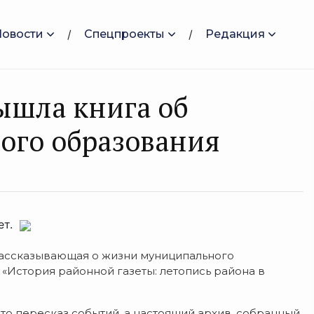
Новости
Спецпроекты
Редакция
ышла книга об
ого образования
зет.
 рассказывающая о жизни муниципального
«История районной газеты: летопись района в
то пересказ событий, а настоящий архив, собранный