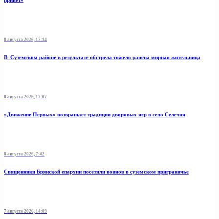
привет»
8 августа 2026, 17:14
В Суземском районе в результате обстрела тяжело ранена мирная жительница
8 августа 2026, 17:07
«Движение Первых» возвращает традиции дворовых игр в село Селечня
8 августа 2026, 7:42
Священники Брянской епархии посетили воинов в суземском приграничье
7 августа 2026, 14:09