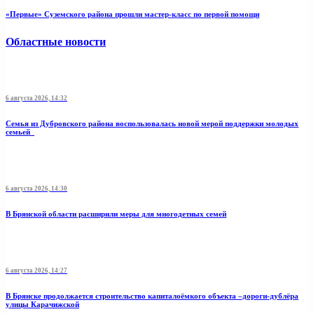
«Первые» Суземского района прошли мастер-класс по первой помощи
Областные новости
6 августа 2026, 14:32
Семья из Дубровского района воспользовалась новой мерой поддержки молодых
семьей
6 августа 2026, 14:30
В Брянской области расширили меры для многодетных семей
6 августа 2026, 14:27
В Брянске продолжается строительство капиталоёмкого объекта –дороги-дублёра
улицы Карачижской