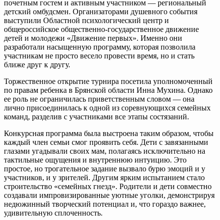
почетным гостем и активным участником — региональный
детский омбудсмен. Организаторами душевного события
выступили Областной психологический центр и
общероссийское общественно-государственное движение
детей и молодежи «Движение первых».
Именно они
разработали насыщенную программу, которая позволила
участникам не просто весело провести время, но и стать
ближе друг к другу.
Торжественное открытие турнира посетила уполномоченный
по правам ребенка в Брянской области Инна Мухина. Однако
ее роль не ограничилась приветственным словом — она
лично присоединилась к одной из соревнующихся семейных
команд, разделив с участниками все этапы состязаний.
Конкурсная программа была выстроена таким образом, чтобы
каждый член семьи смог проявить себя. Дети с завязанными
глазами угадывали своих мам, полагаясь исключительно на
тактильные ощущения и внутреннюю интуицию. Это
простое, но трогательное задание вызвало бурю эмоций и у
участников, и у зрителей. Другим ярким испытанием стало
строительство «семейных гнезд». Родители и дети совместно
создавали импровизированные уютные уголки, демонстрируя
недюжинный творческий потенциал и, что гораздо важнее,
удивительную сплоченность.