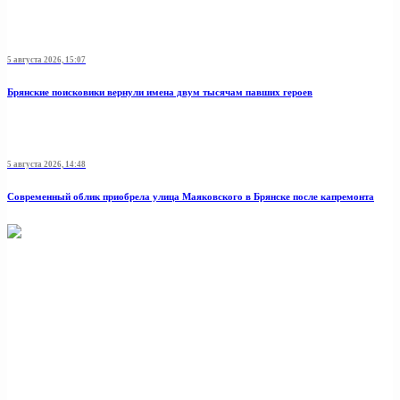
5 августа 2026, 15:07
Брянские поисковики вернули имена двум тысячам павших героев
5 августа 2026, 14:48
Современный облик приобрела улица Маяковского в Брянске после капремонта