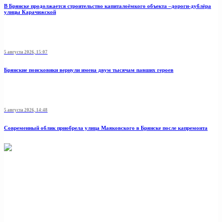
В Брянске продолжается строительство капиталоёмкого объекта –дороги-дублёра
улицы Карачижской
5 августа 2026, 15:07
Брянские поисковики вернули имена двум тысячам павших героев
5 августа 2026, 14:48
Современный облик приобрела улица Маяковского в Брянске после капремонта