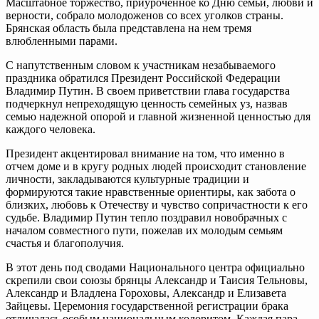
Масштабное торжество, приуроченное ко Дню семьи, любви и
верности, собрало молодоженов со всех уголков страны.
Брянская область была представлена на нем тремя
влюбленными парами.
С напутственным словом к участникам незабываемого
праздника обратился Президент Российской Федерации
Владимир Путин. В своем приветствии глава государства
подчеркнул непреходящую ценность семейных уз, назвав
семью надежной опорой и главной жизненной ценностью для
каждого человека.
Президент акцентировал внимание на том, что именно в
отчем доме и в кругу родных людей происходит становление
личности, закладываются культурные традиции и
формируются такие нравственные ориентиры, как забота о
близких, любовь к Отечеству и чувство сопричастности к его
судьбе. Владимир Путин тепло поздравил новобрачных с
началом совместного пути, пожелав их молодым семьям
счастья и благополучия.
В этот день под сводами Национального центра официально
скрепили свои союзы брянцы Александр и Таисия Тельновы,
Александр и Владлена Гороховы, Александр и Елизавета
Зайцевы. Церемония государственной регистрации брака
отличалась особым национальным колоритом. Каждая пара